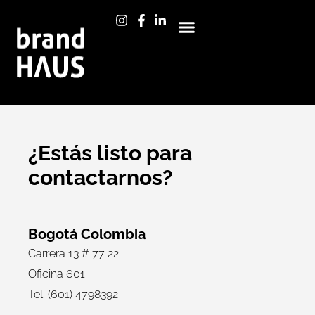
Ir
al
contenido
¿Estás listo para
contactarnos?
Bogotá Colombia
Carrera 13 # 77 22
Oficina 601
Tel: (601) 4798392