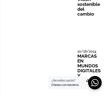
sostenible
del
cambio
10/16/2024
MARCAS
EN
MUNDOS
DIGITALES
Y
ANALÓGIC
¿Necesitas ayuda?
OS
Chatea con nosotros
1
2
3
4
Comunicación
5