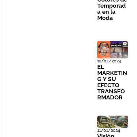
Temporad
a en la
Moda
12/04/2024
EL
MARKETIN
G Y SU
EFECTO
TRANSFO
RMADOR
11/01/2024
Visión