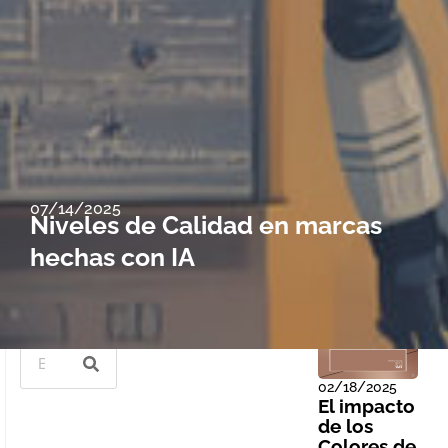
07/14/2025
Niveles de Calidad en marcas
hechas con IA
Página
Página
Página
Págin
Pá
Buscar
02/18/2025
El impacto
de los
Colores de