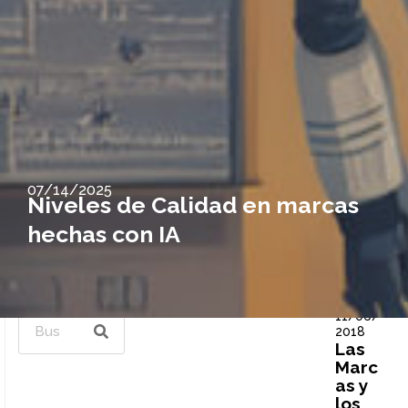
07/14/2025
Niveles de Calidad en marcas
hechas con IA
11/06/
Página
Página
Página
Página
Pá
Buscar
2018
Las
Marc
as y
los