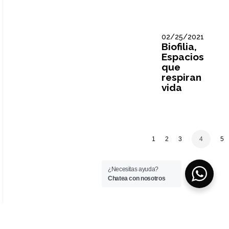
02/25/2021
Biofilia,
Espacios
que
respiran
vida
1
2
3
4
5
¿Necesitas ayuda?
Chatea con nosotros
Comunicación