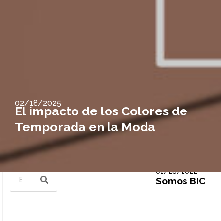
02/18/2025
El impacto de los Colores de
Temporada en la Moda
01/28/2022
Página
Página
Página
Página
Pá
Buscar
Somos BIC